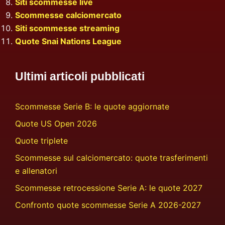
Siti scommesse live
Scommesse calciomercato
Siti scommesse streaming
Quote Snai Nations League
Ultimi articoli pubblicati
Scommesse Serie B: le quote aggiornate
Quote US Open 2026
Quote triplete
Scommesse sul calciomercato: quote trasferimenti
e allenatori
Scommesse retrocessione Serie A: le quote 2027
Confronto quote scommesse Serie A 2026-2027