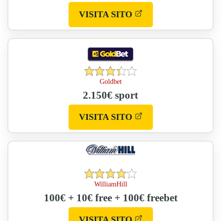
4.09
(si
VISITA SITO
su
apre
5
in
una
nuova
Goldbet
Voto
scheda)
2.150€ sport
medio:
3.438
(si
VISITA SITO
su
apre
5
in
una
nuova
WilliamHill
Voto
scheda)
100€ + 10€ free + 100€ freebet
medio:
4.008
(si
VISITA SITO