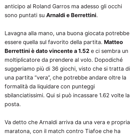
anticipo al Roland Garros ma adesso gli occhi
sono puntati su
Arnaldi e Berrettini
.
Lavagna alla mano, una buona giocata potrebbe
essere quella sul favorito della partita.
Matteo
Berrettini è dato vincente a 1.52
e ci sembra un
moltiplicatore da prendere al volo. Dopodiché
suggeriamo più di 36 giochi, visto che si tratta di
una partita “vera”, che potrebbe andare oltre la
formalità da liquidare con punteggi
sbilanciatissimi. Qui si può incassare 1.62 volte la
posta.
Va detto che Arnaldi arriva da una vera e propria
maratona, con il match contro Tiafoe che ha