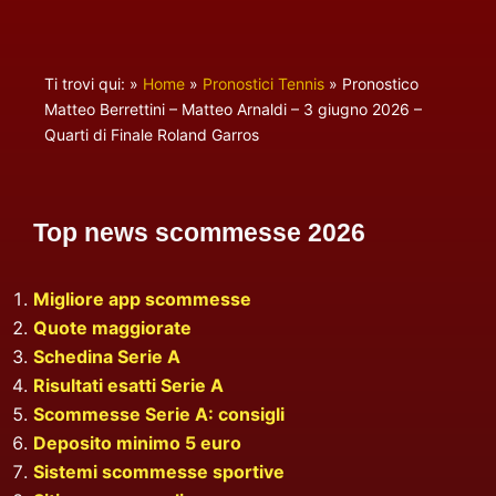
Ti trovi qui:
»
Home
»
Pronostici Tennis
»
Pronostico
Matteo Berrettini – Matteo Arnaldi – 3 giugno 2026 –
Quarti di Finale Roland Garros
Top news scommesse 2026
Migliore app scommesse
Quote maggiorate
Schedina Serie A
Risultati esatti Serie A
Scommesse Serie A: consigli
Deposito minimo 5 euro
Sistemi scommesse sportive