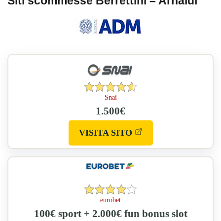
Siti scommesse Berrettini – Arnaldi
Snai
Voto
1.500€
medio:
4.617
(si
VISITA SITO
su
apre
5
in
una
nuova
eurobet
Voto
scheda)
100€ sport + 2.000€ fun bonus slot
medio: