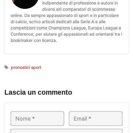
indipendente di professione e autore in
diversi siti comparatori di scommesse
online. Da sempre appassionato di sport e in particolare
di calcio, scrivo articoli dedicati alla Serie A e alle
competizioni come Champions League, Europa League e
Conference, per aiutare gli appassionati ad orientarsi tra i
bookmaker con licenza.
Tag
pronostici sport
Lascia un commento
Nome
Email
Commento