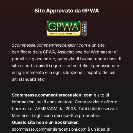
Sito Approvato da GPWA
Scommesse.commentierecensioni.com
è un sito
certificato dalla GPWA, Associazione dei Webmaster di
portali sul gioco online, garanzia di buona reputazione. Il
sito rispetta quindi i rigorosi criteri definiti per assicurare
in ogni momento e in ogni situazione il rispetto dei più
alti standard etici.
Scommesse.commentierecensioni.com
è sito di
informazioni per il consumatore. Comparazione offerte
bookmaker AAMS/ADM dal 2008. Tutti i diritti riservati.
Marchi e i Loghi sono dei rispettivi proprietari.
Questo sito non è un bookmaker
.
scommesse.commentierecensioni.com è un idea di