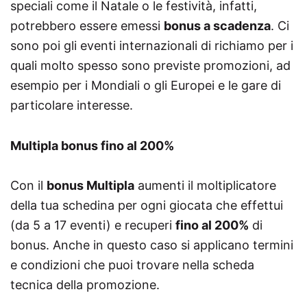
speciali come il Natale o le festività, infatti,
potrebbero essere emessi
bonus a scadenza
. Ci
sono poi gli eventi internazionali di richiamo per i
quali molto spesso sono previste promozioni, ad
esempio per i Mondiali o gli Europei e le gare di
particolare interesse.
Multipla bonus fino al 200%
Con il
bonus Multipla
aumenti il moltiplicatore
della tua schedina per ogni giocata che effettui
(da 5 a 17 eventi) e recuperi
fino al 200%
di
bonus. Anche in questo caso si applicano termini
e condizioni che puoi trovare nella scheda
tecnica della promozione.