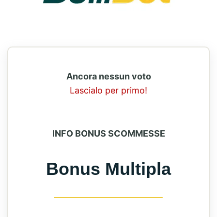
Ancora nessun voto
Lascialo per primo!
INFO BONUS SCOMMESSE
Bonus Multipla