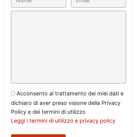
Commento
Acconsento al trattamento dei miei dati e
dichiaro di aver preso visione della Privacy
Policy e dei termini di utilizzo
Leggi i termini di utilizzo e privacy policy