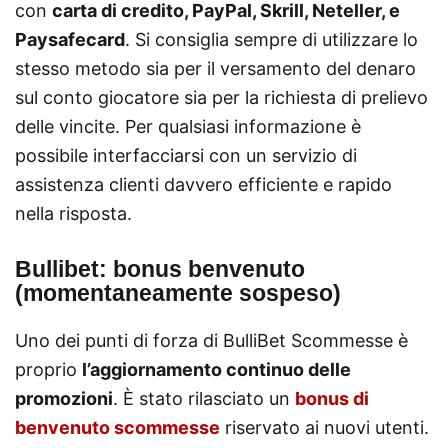
con
carta di credito, PayPal, Skrill, Neteller, e
Paysafecard
. Si consiglia sempre di utilizzare lo
stesso metodo sia per il versamento del denaro
sul conto giocatore sia per la richiesta di prelievo
delle vincite. Per qualsiasi informazione è
possibile interfacciarsi con un servizio di
assistenza clienti davvero efficiente e rapido
nella risposta.
Bullibet: bonus benvenuto
(momentaneamente sospeso)
Uno dei punti di forza di BulliBet Scommesse è
proprio
l’aggiornamento continuo delle
promozioni
. È stato rilasciato un
bonus di
benvenuto scommesse
riservato ai nuovi utenti.