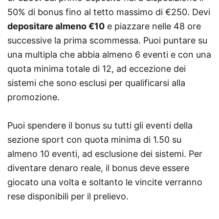
50% di bonus fino al tetto massimo di €250. Devi
depositare almeno €10
e piazzare nelle 48 ore
successive la prima scommessa. Puoi puntare su
una multipla che abbia almeno 6 eventi e con una
quota minima totale di 12, ad eccezione dei
sistemi che sono esclusi per qualificarsi alla
promozione.
Puoi spendere il bonus su tutti gli eventi della
sezione sport con quota minima di 1.50 su
almeno 10 eventi, ad esclusione dei sistemi. Per
diventare denaro reale, il bonus deve essere
giocato una volta e soltanto le vincite verranno
rese disponibili per il prelievo.