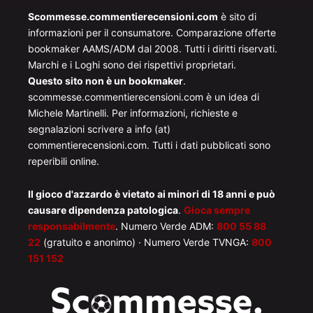
Scommesse.commentierecensioni.com
è sito di
informazioni per il consumatore. Comparazione offerte
bookmaker AAMS/ADM dal 2008. Tutti i diritti riservati.
Marchi e i Loghi sono dei rispettivi proprietari.
Questo sito non è un bookmaker
.
scommesse.commentierecensioni.com è un idea di
Michele Martinelli. Per informazioni, richieste e
segnalazioni scrivere a info (at)
commentierecensioni.com. Tutti i dati pubblicati sono
reperibili online.
Il gioco d'azzardo è vietato ai minori di 18 anni e può
causare dipendenza patologica
.
Gioca sempre
responsabilmente
. Numero Verde ADM:
800 55 88
22
(gratuito e anonimo) · Numero Verde TVNGA:
800
151 152