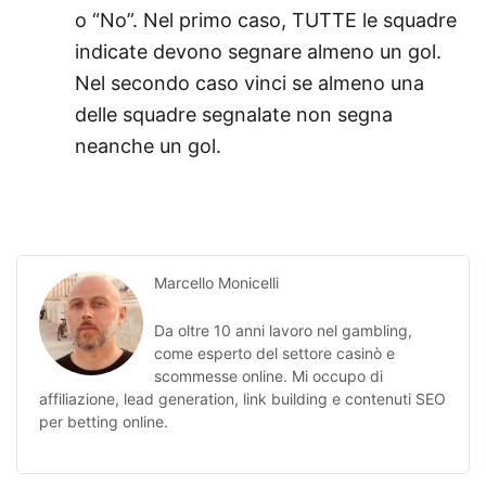
o “No”. Nel primo caso, TUTTE le squadre
indicate devono segnare almeno un gol.
Nel secondo caso vinci se almeno una
delle squadre segnalate non segna
neanche un gol.
Marcello Monicelli
Da oltre 10 anni lavoro nel gambling,
come esperto del settore casinò e
scommesse online. Mi occupo di
affiliazione, lead generation, link building e contenuti SEO
per betting online.