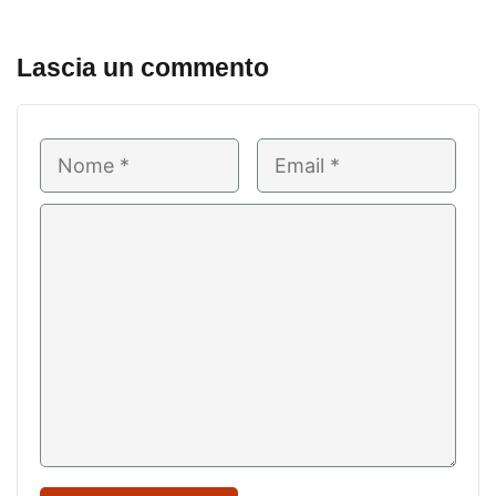
Lascia un commento
Nome
Email
Commento