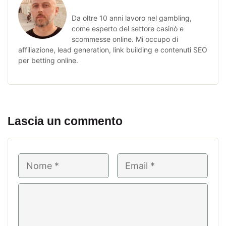
Da oltre 10 anni lavoro nel gambling,
come esperto del settore casinò e
scommesse online. Mi occupo di
affiliazione, lead generation, link building e contenuti SEO
per betting online.
Lascia un commento
Nome
Email
Commento