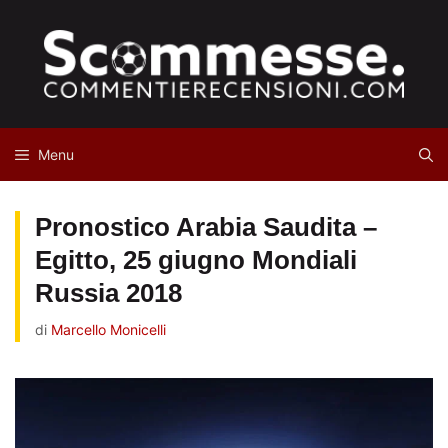
Vai
al
contenuto
Menu
Pronostico Arabia Saudita –
Egitto, 25 giugno Mondiali
Russia 2018
di
Marcello Monicelli