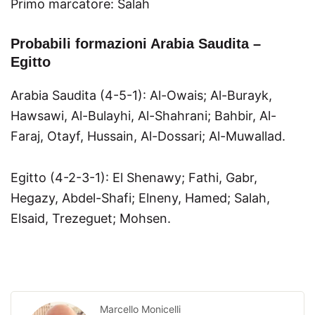
Primo marcatore: Salah
Probabili formazioni Arabia Saudita –
Egitto
Arabia Saudita (4-5-1): Al-Owais; Al-Burayk,
Hawsawi, Al-Bulayhi, Al-Shahrani; Bahbir, Al-
Faraj, Otayf, Hussain, Al-Dossari; Al-Muwallad.
Egitto (4-2-3-1): El Shenawy; Fathi, Gabr,
Hegazy, Abdel-Shafi; Elneny, Hamed; Salah,
Elsaid, Trezeguet; Mohsen.
Marcello Monicelli