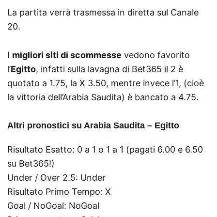
La partita verrà trasmessa in diretta sul Canale
20.
I
migliori siti di scommesse
vedono favorito
l’
Egitto
, infatti sulla lavagna di Bet365 il 2 è
quotato a 1.75, la X 3.50, mentre invece l’1, (cioè
la vittoria dell’Arabia Saudita) è bancato a 4.75.
Altri pronostici su Arabia Saudita – Egitto
Risultato Esatto: 0 a 1 o 1 a 1 (pagati 6.00 e 6.50
su Bet365!)
Under / Over 2.5: Under
Risultato Primo Tempo: X
Goal / NoGoal: NoGoal