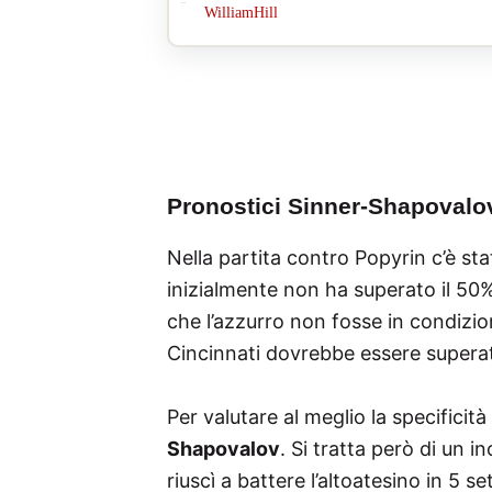
WilliamHill
Voto
medio:
4.008
su
5
Pronostici Sinner-Shapovalo
Nella partita contro Popyrin c’è st
inizialmente non ha superato il 50%
che l’azzurro non fosse in condizion
Cincinnati dovrebbe essere superat
Per valutare al meglio la specificit
Shapovalov
. Si tratta però di un i
riuscì a battere l’altoatesino in 5 