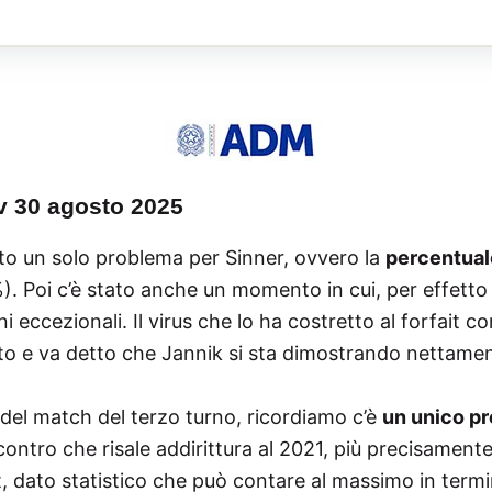
v 30 agosto 2025
ato un solo problema per Sinner, ovvero la
percentual
). Poi c’è stato anche un momento in cui, per effetto
i eccezionali. Il virus che lo ha costretto al forfait c
o e va detto che Jannik si sta dimostrando nettament
à del match del terzo turno, ricordiamo c’è
un unico pr
ncontro che risale addirittura al 2021, più precisamente
set, dato statistico che può contare al massimo in ter