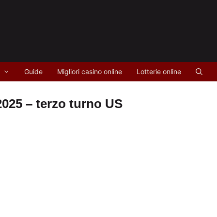
Guide
Migliori casino online
Lotterie online
025 – terzo turno US