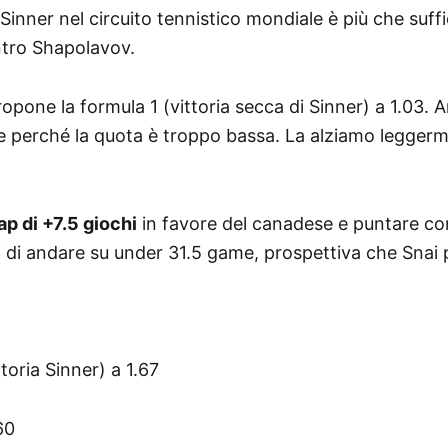
nner nel circuito tennistico mondiale è più che suffic
ntro Shapolavov.
propone la formula 1 (vittoria secca di Sinner) a 1.03
e perché la quota è troppo bassa. La alziamo legger
ap di +7.5 giochi
in favore del canadese e puntare co
i di andare su under 31.5 game, prospettiva che Snai p
ttoria Sinner) a 1.67
60