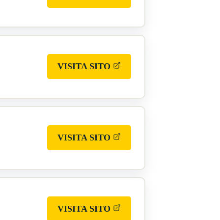
apre
in
una
nuova
scheda)
(si
VISITA SITO
apre
in
una
nuova
scheda)
(si
VISITA SITO
apre
in
una
nuova
scheda)
(si
VISITA SITO