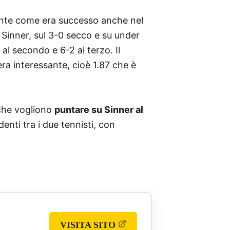
mente come era successo anche nel
 Sinner, sul 3-0 secco e su under
 al secondo e 6-2 al terzo. Il
ra interessante, cioè 1.87 che è
 che vogliono
puntare su Sinner al
enti tra i due tennisti, con
(si
VISITA SITO