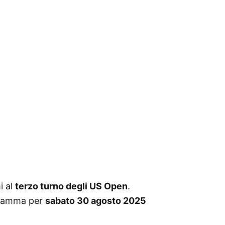
i al
terzo turno degli US Open
.
ogramma per
sabato 30 agosto 2025