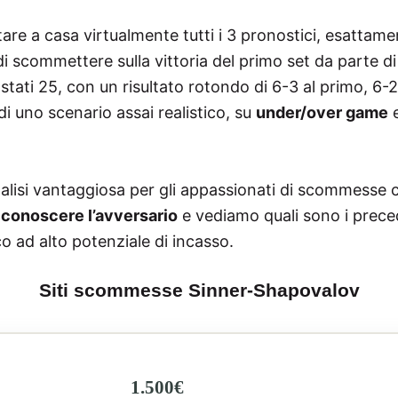
tare a casa virtualmente tutti i 3 pronostici, esatta
 scommettere sulla vittoria del primo set da parte di
 stati 25, con un risultato rotondo di 6-3 al primo, 6-2
di uno scenario assai realistico, su
under/over game
e
nalisi vantaggiosa per gli appassionati di scommesse
a
conoscere l’avversario
e vediamo quali sono i preced
co ad alto potenziale di incasso.
Siti scommesse Sinner-Shapovalov
1.500€