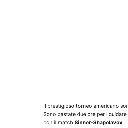
Il prestigioso torneo americano so
Sono bastate due ore per liquidar
con il match
Sinner-Shapolavov
.