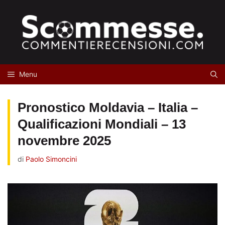
Vai
al
contenuto
Menu
Pronostico Moldavia – Italia –
Qualificazioni Mondiali – 13
novembre 2025
di
Paolo Simoncini