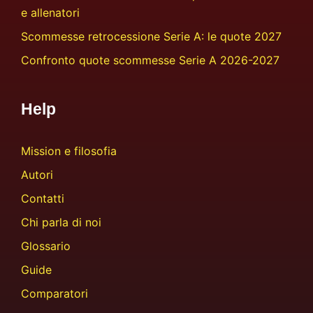
e allenatori
Scommesse retrocessione Serie A: le quote 2027
Confronto quote scommesse Serie A 2026-2027
Help
Mission e filosofia
Autori
Contatti
Chi parla di noi
Glossario
Guide
Comparatori