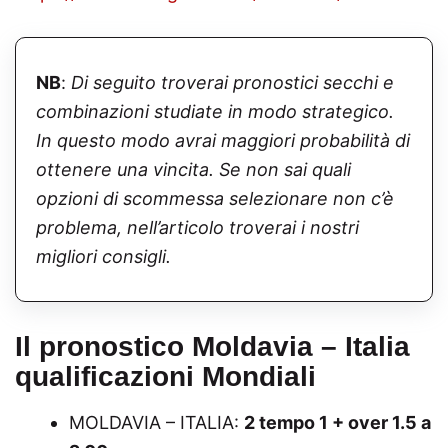
NB
:
Di seguito troverai pronostici secchi e
combinazioni studiate in modo strategico.
In questo modo avrai maggiori probabilità di
ottenere una vincita. Se non sai quali
opzioni di scommessa selezionare non c’è
problema, nell’articolo troverai i nostri
migliori consigli.
Il pronostico Moldavia – Italia
qualificazioni Mondiali
MOLDAVIA – ITALIA:
2 tempo 1 + over 1.5 a