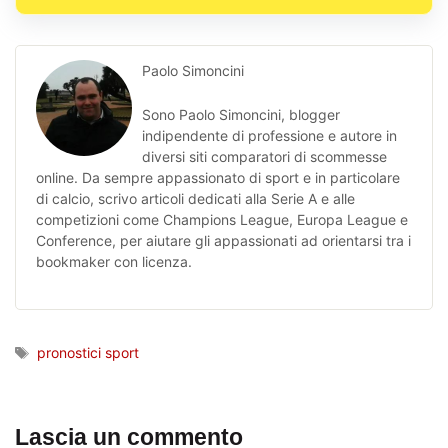
Paolo Simoncini
Sono Paolo Simoncini, blogger
indipendente di professione e autore in
diversi siti comparatori di scommesse
online. Da sempre appassionato di sport e in particolare
di calcio, scrivo articoli dedicati alla Serie A e alle
competizioni come Champions League, Europa League e
Conference, per aiutare gli appassionati ad orientarsi tra i
bookmaker con licenza.
Tag
pronostici sport
Lascia un commento