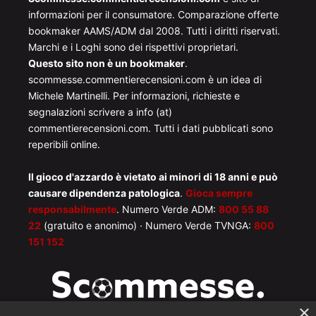
informazioni per il consumatore. Comparazione offerte
bookmaker AAMS/ADM dal 2008. Tutti i diritti riservati.
Marchi e i Loghi sono dei rispettivi proprietari.
Questo sito non è un bookmaker
.
scommesse.commentierecensioni.com è un idea di
Michele Martinelli. Per informazioni, richieste e
segnalazioni scrivere a info (at)
commentierecensioni.com. Tutti i dati pubblicati sono
reperibili online.
Il gioco d'azzardo è vietato ai minori di 18 anni e può
causare dipendenza patologica
.
Gioca sempre
responsabilmente
. Numero Verde ADM:
800 55 88
22
(gratuito e anonimo) · Numero Verde TVNGA:
800
151 152
×