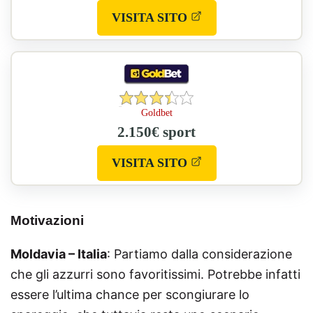
4.09
(si
VISITA SITO
su
apre
5
in
una
nuova
Goldbet
Voto
scheda)
2.150€ sport
medio:
3.438
(si
VISITA SITO
su
apre
5
in
Motivazioni
una
nuova
Moldavia – Italia
: Partiamo dalla considerazione
scheda)
che gli azzurri sono favoritissimi. Potrebbe infatti
essere l’ultima chance per scongiurare lo