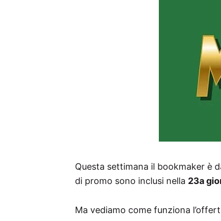
Questa settimana il bookmaker è d
di promo sono inclusi nella
23a gio
Ma vediamo come funziona l’offert