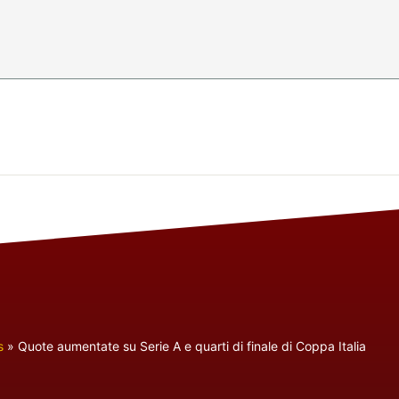
s
»
Quote aumentate su Serie A e quarti di finale di Coppa Italia