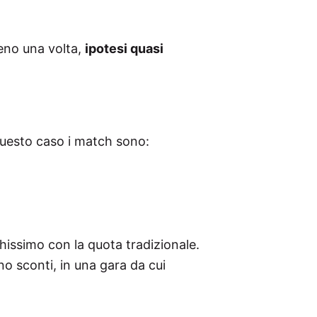
meno una volta,
ipotesi quasi
questo caso i match sono:
issimo con la quota tradizionale.
o sconti, in una gara da cui