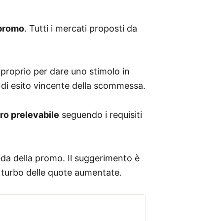
 promo
. Tutti i mercati proposti da
, proprio per dare uno stimolo in
 di esito vincente della scommessa.
aro prelevabile
seguendo i requisiti
eda della promo. Il suggerimento è
il turbo delle quote aumentate.