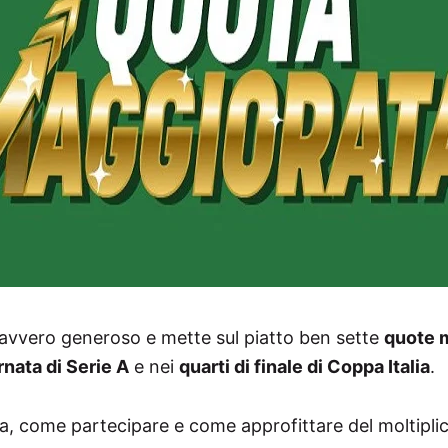
avvero generoso e mette sul piatto ben sette
quote 
rnata di Serie A
e nei
quarti di finale di Coppa Italia
.
a, come partecipare e come approfittare del moltipli