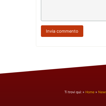
Ti trovi qui:
»
Home
»
New