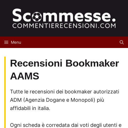
Vai
al
contenuto
Menu
Recensioni Bookmaker
AAMS
Tutte le recensioni dei bookmaker autorizzati
ADM (Agenzia Dogane e Monopoli) più
affidabili in italia.
Ogni scheda è corredata dai voti degli utenti e