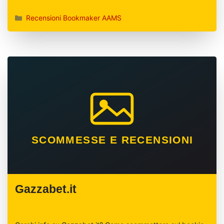
Categorie
Recensioni Bookmaker AAMS
Gazzabet.it