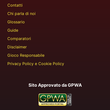
Contatti
Chi parla di noi
Glossario
Guide
Comparatori
Disclaimer
Gioco Responsabile
Privacy Policy e Cookie Policy
Sito Approvato da GPWA