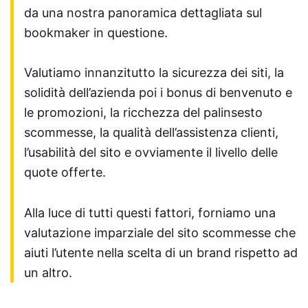
da una nostra panoramica dettagliata sul
bookmaker in questione.
Valutiamo innanzitutto la sicurezza dei siti, la
solidità dell’azienda poi i bonus di benvenuto e
le promozioni, la ricchezza del palinsesto
scommesse, la qualità dell’assistenza clienti,
l’usabilità del sito e ovviamente il livello delle
quote offerte.
Alla luce di tutti questi fattori, forniamo una
valutazione imparziale del sito scommesse che
aiuti l’utente nella scelta di un brand rispetto ad
un altro.