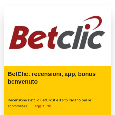
BetClic: recensioni, app, bonus
benvenuto
Recensione Betclic BetClic.it è il sito italiano per le
scommesse …
Leggi tutto