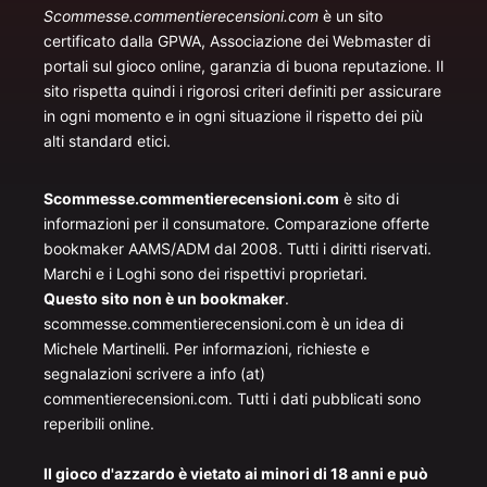
Scommesse.commentierecensioni.com
è un sito
certificato dalla GPWA, Associazione dei Webmaster di
portali sul gioco online, garanzia di buona reputazione. Il
sito rispetta quindi i rigorosi criteri definiti per assicurare
in ogni momento e in ogni situazione il rispetto dei più
alti standard etici.
Scommesse.commentierecensioni.com
è sito di
informazioni per il consumatore. Comparazione offerte
bookmaker AAMS/ADM dal 2008. Tutti i diritti riservati.
Marchi e i Loghi sono dei rispettivi proprietari.
Questo sito non è un bookmaker
.
scommesse.commentierecensioni.com è un idea di
Michele Martinelli. Per informazioni, richieste e
segnalazioni scrivere a info (at)
commentierecensioni.com. Tutti i dati pubblicati sono
reperibili online.
Il gioco d'azzardo è vietato ai minori di 18 anni e può