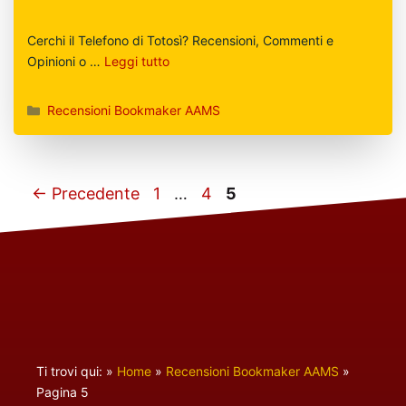
Cerchi il Telefono di Totosì? Recensioni, Commenti e
Opinioni o …
Leggi tutto
Categorie
Recensioni Bookmaker AAMS
Pagina
Pagina
Pagina
←
Precedente
1
…
4
5
Ti trovi qui:
»
Home
»
Recensioni Bookmaker AAMS
»
Pagina 5