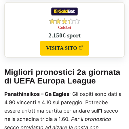
5
in
una
nuova
Goldbet
Voto
scheda)
2.150€ sport
medio:
3.438
(si
VISITA SITO
su
apre
5
in
Migliori pronostici 2a giornata
una
di UEFA Europa League
nuova
scheda)
Panathinaikos – Ga Eagles
: Gli ospiti sono dati a
4.90 vincenti e 4.10 sul pareggio. Potrebbe
essere un’ottima partita per andare sull’1 secco
nella schedina tripla a 1.60.
Per il pronostico
secco proviamo ad alzare la posta con