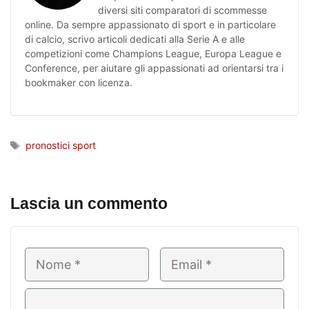
diversi siti comparatori di scommesse
online. Da sempre appassionato di sport e in particolare
di calcio, scrivo articoli dedicati alla Serie A e alle
competizioni come Champions League, Europa League e
Conference, per aiutare gli appassionati ad orientarsi tra i
bookmaker con licenza.
Tag
pronostici sport
Lascia un commento
Nome
Email
Commento