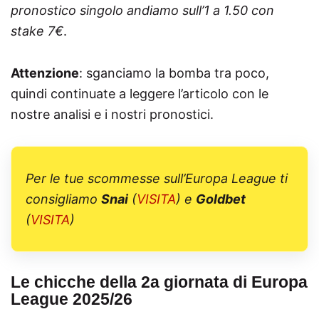
pronostico singolo andiamo sull’1 a 1.50 con
stake 7€
.
Attenzione
: sganciamo la bomba tra poco,
quindi continuate a leggere l’articolo con le
nostre analisi e i nostri pronostici.
Per le tue scommesse sull’Europa League ti
consigliamo
Snai
(
VISITA
) e
Goldbet
(
VISITA
)
Le chicche della 2a giornata di Europa
League 2025/26