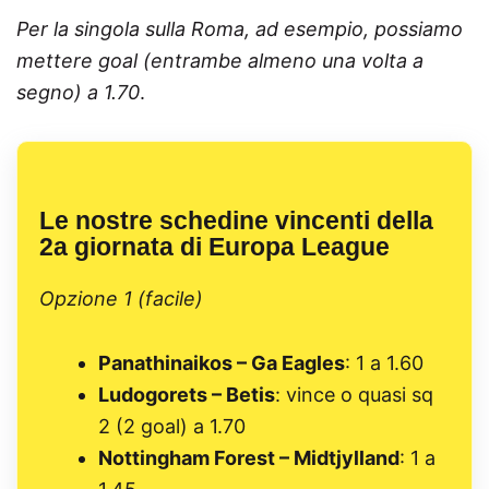
Per la singola sulla Roma, ad esempio, possiamo
mettere goal (entrambe almeno una volta a
segno) a 1.70
.
Le nostre schedine vincenti della
2a giornata di Europa League
Opzione 1 (facile)
Panathinaikos – Ga Eagles
: 1 a 1.60
Ludogorets – Betis
: vince o quasi sq
2 (2 goal) a 1.70
Nottingham Forest – Midtjylland
: 1 a