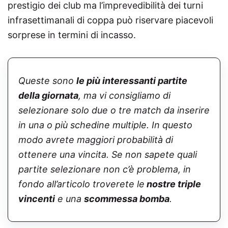
prestigio dei club ma l’imprevedibilità dei turni
infrasettimanali di coppa può riservare piacevoli
sorprese in termini di incasso.
Queste sono
le più interessanti partite
della giornata
, ma vi consigliamo di
selezionare solo due o tre match da inserire
in una o più schedine multiple. In questo
modo avrete maggiori probabilità di
ottenere una vincita. Se non sapete quali
partite selezionare non c’è problema, in
fondo all’articolo troverete le
nostre triple
vincenti
e una
scommessa bomba
.