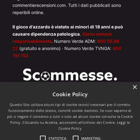
commentierecensioni.com. Tutti i dati pubblicati sono
reperibili online.
Il gioco d'azzardo è vietato ai minori di 18 anni e può
causare dipendenza patologica
.
Gioca sempre
responsabilmente
. Numero Verde ADM:
800 55 88
22
(gratuito e anonimo) · Numero Verde TVNGA:
800
151 152
×
Cookie Policy
Questo Sito utilizza alcuni tipi di cookie tecnici necessari per il corretto
funzionamento dello stesso, nonché cookie statistici. Se vuoi saperne di
più o negare il consenso a tutti o solo ad alcuni cookie consulta la Cookie
Policy. Cliccando su Accetta, acconsenti all’utilizzo dei Cookie.
Leggi la
Cookie Policy
STATISTICA
MARKETING