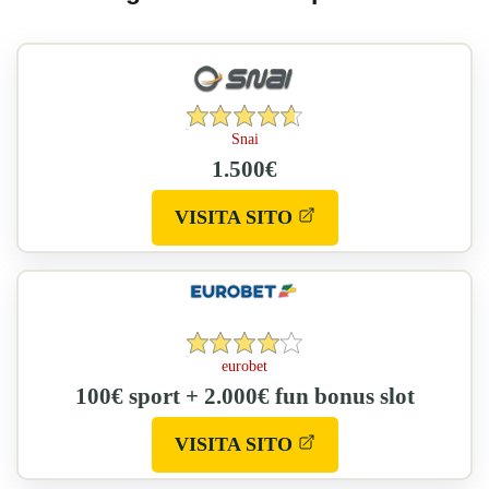
Snai
Voto
1.500€
medio:
4.617
(si
VISITA SITO
su
apre
5
in
una
nuova
eurobet
Voto
scheda)
100€ sport + 2.000€ fun bonus slot
medio:
4.09
(si
VISITA SITO
su
apre