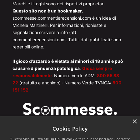
Marchi e i Loghi sono dei rispettivi proprietari.
Questo sito non è un bookmaker
.
scommesse.commentierecensioni.com è un idea di
Michele Martinelli. Per informazioni, richieste e
segnalazioni scrivere a info (at)
commentierecensioni.com. Tutti i dati pubblicati sono
reperibili online.
Il gioco d'azzardo è vietato ai minori di 18 anni e può
causare dipendenza patologica
.
Gioca sempre
responsabilmente
. Numero Verde ADM:
800 55 88
22
(gratuito e anonimo) · Numero Verde TVNGA:
800
151 152
×
Cookie Policy
Questo Sito utilizza alcuni tipi di cookie tecnici necessari per il corretto