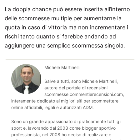
La doppia chance può essere inserita all’interno
delle scommesse multiple per aumentarne la
quota in caso di vittoria ma non incrementare i
rischi tanto quanto si farebbe andando ad
aggiungere una semplice scommessa singola.
Michele Martinelli
Salve a tutti, sono Michele Martinelli,
autore del portale di recensioni
scommesse.commentierecensioni.com,
interamente dedicato ai migliori siti per scommettere
online affidabili, legali e autorizzati ADM.
Sono un grande appassionato di praticamente tutti gli
sport e, lavorando dal 2003 come blogger sportivo
professionista, nel 2008 ho deciso di realizzare e