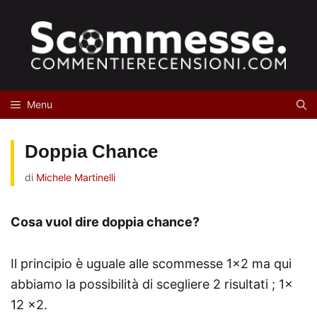
Vai
al
contenuto
Menu
Doppia Chance
di
Michele Martinelli
Cosa vuol dire doppia chance?
Il principio è uguale alle scommesse 1×2 ma qui
abbiamo la possibilità di scegliere 2 risultati ; 1x
12 x2.