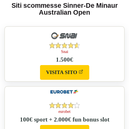
Siti scommesse Sinner-De Minaur
Australian Open
Snai
Voto
1.500€
medio:
4.617
(si
VISITA SITO
su
apre
5
in
una
nuova
eurobet
Voto
scheda)
100€ sport + 2.000€ fun bonus slot
medio: