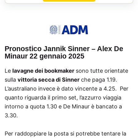
apre
5
in
una
nuova
scheda)
Pronostico Jannik Sinner – Alex De
Minaur 22 gennaio 2025
Le
lavagne dei bookmaker
sono tutte orientate
sulla
vittoria secca di Sinner
che paga 1.19.
L’australiano invece è dato vincente a 4.25. Per
quanto riguarda il primo set, l’azzurro viaggia
intorno a quota 1.30 e De Minaur è bancato a
3.30.
Per raddoppiare la posta si potrebbe tentare la