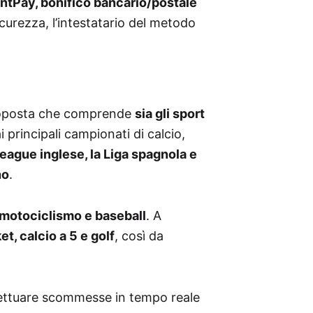
tPay, bonifico bancario/postale
icurezza, l’intestatario del metodo
proposta che comprende
sia gli sport
 principali campionati di calcio,
eague inglese, la Liga spagnola e
no
.
, motociclismo e baseball
. A
et, calcio a 5 e golf
, così da
fettuare scommesse in tempo reale