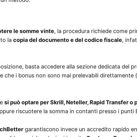
otere le somme vinte
, la procedura richiede come pr
ato la
copia del documento e del codice fiscale
, infa
posizione, basta accedere alla sezione dedicata del pro
e che i bonus non sono mai prelevabili direttamente (v
le
si può optare per Skrill, Neteller, Rapid Transfer o
oppure riscuotere la somma in contanti presso i punti B
chBetter
garantiscono invece un accredito rapido ent