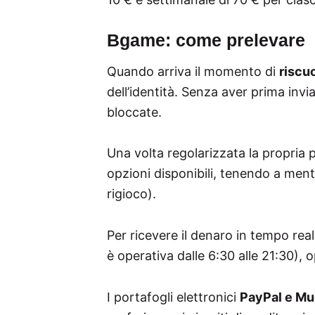
Bgame: come prelevare
Quando arriva il momento di
riscu
dell’identità. Senza aver prima invi
bloccate.
Una volta regolarizzata la propria 
opzioni disponibili, tenendo a ment
rigioco).
Per ricevere il denaro in tempo rea
è operativa dalle 6:30 alle 21:30), 
I portafogli elettronici
PayPal e Mu