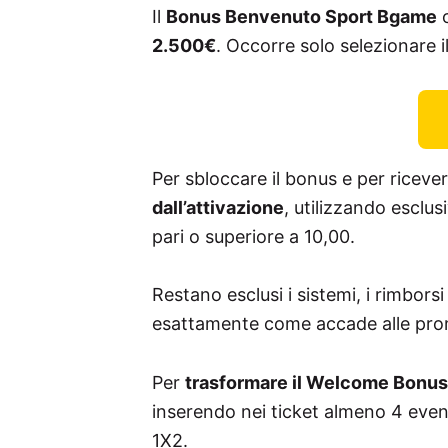
Il
Bonus Benvenuto Sport Bgame
o
2.500€
. Occorre solo selezionare 
Per sbloccare il bonus e per riceve
dall’attivazione
, utilizzando esclu
pari o superiore a 10,00.
Restano esclusi i sistemi, i rimbors
esattamente come accade alle pro
Per
trasformare il Welcome Bonus 
inserendo nei ticket almeno 4 even
1X2.