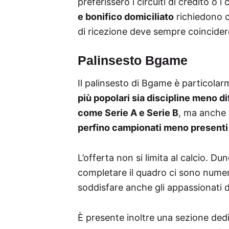
preferissero i circuiti di credito o i
e bonifico domiciliato
richiedono ci
di ricezione deve sempre coincidere 
Palinsesto Bgame
Il palinsesto di Bgame è particol
più popolari sia discipline meno d
come Serie A e Serie B
, ma anche a
perfino campionati meno presenti 
L’offerta non si limita al calcio. 
completare il quadro ci sono numero
soddisfare anche gli appassionati di
È presente inoltre una sezione ded