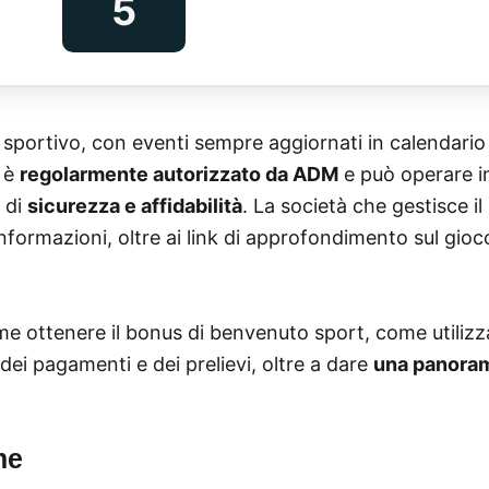
5
sch
 sportivo, con eventi sempre aggiornati in calendario 
o è
regolarmente autorizzato da ADM
e può operare i
i di
sicurezza e affidabilità
. La società che gestisce il
informazioni, oltre ai link di approfondimento sul gioco
me ottenere il bonus di benvenuto sport, come utiliz
dei pagamenti e dei prelievi, oltre a dare
una panoram
me