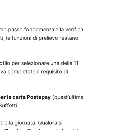
imo passo fondamentale la verifica
tti, le funzioni di prelievo restano
filo per selezionare una delle 11
a completato il requisito di
 per la carta Postepay
(quest’ultima
uffetti.
ro la giornata. Qualora si