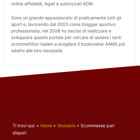
online affidabili, legali e autorizzati ADM.
Sono un grande appassionato di praticamente tutti gli
sport e, lavorando dal 2003 come blogger sportivo
professionista, nel 2008 ho deciso di realizzare e
sviluppare questo portale per cercare di aiutare i tanti
scommettitori italiani a scegliere il bookmaker AAMS più
adatto alle loro necessità.
Ti trovi qui:
»
Home
»
Glossario
»
Scommesse pari
dispari